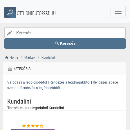
}
OTTHONIBUTORZAT.HU
Keresés
Home
Márkák
Kundalini
KATEGÓRIA
|
|
Válogass a legolcsóbbtól
Rendezés a legdrágábbtól
Rendezés ábécé
|
szerint
Rendezés a legfrissebbtől
Kundalini
Termékek a kategóriából Kundalini