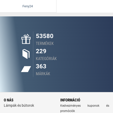
Feny24
53580
TERMÉKEK
229
KATEGÓRIÁK
363
MÁRKÁK
O NÁS
INFORMÁCIÓ
Lámpák és bútorok
Kedvezményes kuponok és
promóciók