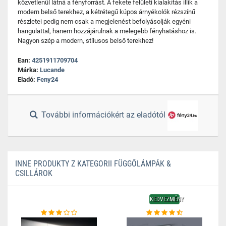
közvetlenül látná a fényforrást. A fekete felületi kialakítás illik a
modern belső terekhez, a kétrétegű kúpos árnyékolók rézszínű
részletei pedig nem csak a megjelenést befolyásolják egyéni
hangulattal, hanem hozzájárulnak a melegebb fényhatáshoz is.
Nagyon szép a modern, stílusos belső terekhez!
Ean:
4251911709704
Márka:
Lucande
Eladó:
Feny24
További információkért az eladótól
INNE PRODUKTY Z KATEGORII FÜGGŐLÁMPÁK &
CSILLÁROK
KEDVEZMÉNY