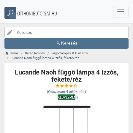
OTTHONIBUTORZAT.HU
Keresés
Home
Belső lámpák
Függőlámpák & Csillárok
Lucande Naoh függő lámpa 4 izzós, fekete/réz
Lucande Naoh függő lámpa 4 izzós,
fekete/réz
(Összesen
4
értékelés)
KEDVEZMÉNY