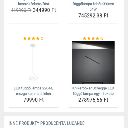
hosszú fekete/füst
függőlámpa fehér Ø90cm
344990 Ft
419990 Ft
54W
745292,38 Ft
LED függő lámpa 22044,
Knikerboker Schegge LED
mozgó kar, matt fehér
függő lámpa egy i. fekete
79990 Ft
278975,56 Ft
INNE PRODUKTY PRODUCENTA LUCANDE