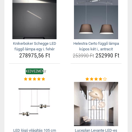
Knikerboker Schegge LED
Helestra Certo függő lámpa
függő lámpa egy i. fehér
kúpos két i., antracit
278975,56 Ft
252990 Ft
253990 Ft
KEDVEZMÉNY
LED lógó világítás 105 cm
Luceplan Levante LED-es