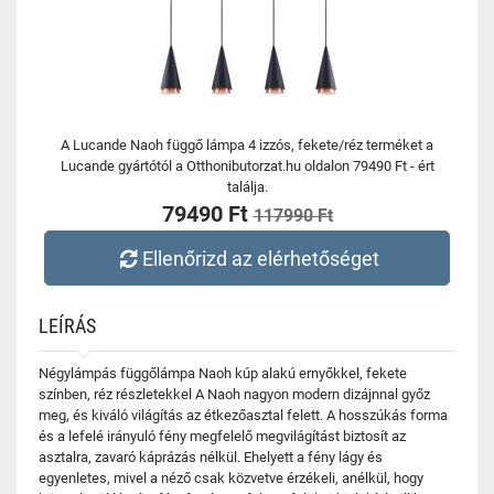
A Lucande Naoh függő lámpa 4 izzós, fekete/réz terméket a
Lucande gyártótól a Otthonibutorzat.hu oldalon 79490 Ft - ért
találja.
79490 Ft
117990 Ft
Ellenőrizd az elérhetőséget
LEÍRÁS
Négylámpás függőlámpa Naoh kúp alakú ernyőkkel, fekete
színben, réz részletekkel A Naoh nagyon modern dizájnnal győz
meg, és kiváló világítás az étkezőasztal felett. A hosszúkás forma
és a lefelé irányuló fény megfelelő megvilágítást biztosít az
asztalra, zavaró káprázás nélkül. Ehelyett a fény lágy és
egyenletes, mivel a néző csak közvetve érzékeli, anélkül, hogy