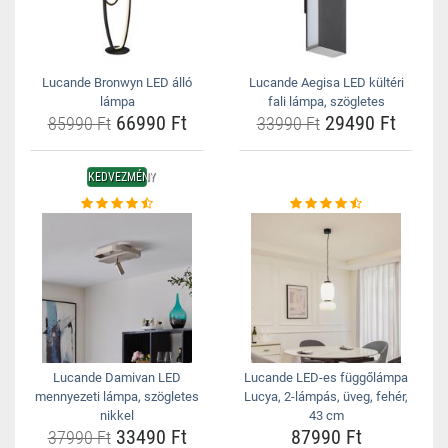
Lucande Bronwyn LED álló
Lucande Aegisa LED kültéri
lámpa
fali lámpa, szögletes
66990 Ft
29490 Ft
85990 Ft
33990 Ft
KEDVEZMÉNY
Lucande Damivan LED
Lucande LED-es függőlámpa
mennyezeti lámpa, szögletes
Lucya, 2-lámpás, üveg, fehér,
nikkel
43 cm
33490 Ft
87990 Ft
37990 Ft