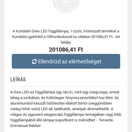
A Kundalini Dew LED függőlámpa, 1-izzós, krómozott terméket a
Kundalini gyártótól a Otthonibutorzat.hu oldalon 201086,41 Ft - ért
találja.
201086,41 Ft
Ellenőrizd az elérhetőséget
LEÍRÁS
A Dew LED-es függőlámpa úgy néz ki, mint egy üvegcsepp, amely
lebeg a szobában, és különleges fényvisszaverődést hoz létre. Az
alumíniumból készült hűtőtesttel ellátott tömör üveggömbben
meleg fehér színű LED-ek találhatók, amelyek dimmelhetők. A
világos és egyszerű eleganciájú függőlámpa önmagában vagy több
függőlámpából álló lámpacsoportként is működhet. - Tervezte:
Emmanuel Babled