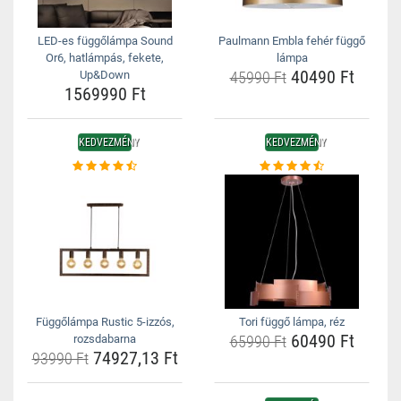
LED-es függőlámpa Sound
Paulmann Embla fehér függő
Or6, hatlámpás, fekete,
lámpa
40490 Ft
Up&Down
45990 Ft
1569990 Ft
KEDVEZMÉNY
KEDVEZMÉNY
Függőlámpa Rustic 5-izzós,
Tori függő lámpa, réz
60490 Ft
rozsdabarna
65990 Ft
74927,13 Ft
93990 Ft