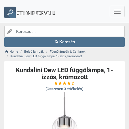
OTTHONIBUTORZAT.HU
Keresés
Home
Belső lámpák
Függőlámpák & Csillárok
Kundalini Dew LED függőlámpa, 1-izzós, krómozott
Kundalini Dew LED függőlámpa, 1-
izzós, krómozott
(Összesen
3
értékelés)