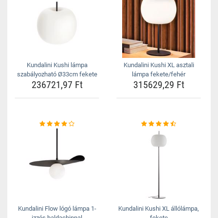
Kundalini Kushi lámpa
Kundalini Kushi XL asztali
szabályozható Ø33cm fekete
lámpa fekete/fehér
236721,97 Ft
315629,29 Ft
Kundalini Flow lógó lámpa 1-
Kundalini Kushi XL állólámpa,
izzós baldachinnal
fekete