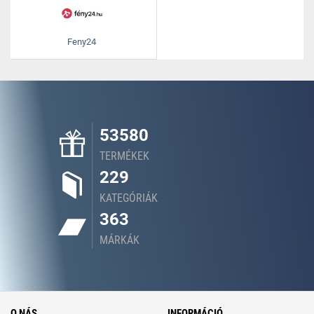
Feny24
53580
TERMÉKEK
229
KATEGÓRIÁK
363
MÁRKÁK
O NÁS
INFORMÁCIÓ