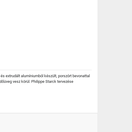
t és extrudált alumíniumból készült, porszórt bevonattal
dőüveg vesz körül. Philippe Starck tervezése