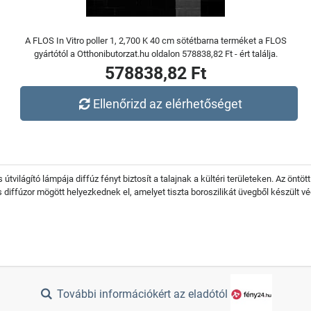
A FLOS In Vitro poller 1, 2,700 K 40 cm sötétbarna terméket a FLOS
gyártótól a Otthonibutorzat.hu oldalon 578838,82 Ft - ért találja.
578838,82 Ft
Ellenőrizd az elérhetőséget
útvilágító lámpája diffúz fényt biztosít a talajnak a kültéri területeken. Az öntöt
 diffúzor mögött helyezkednek el, amelyet tiszta boroszilikát üvegből készült vé
További információkért az eladótól