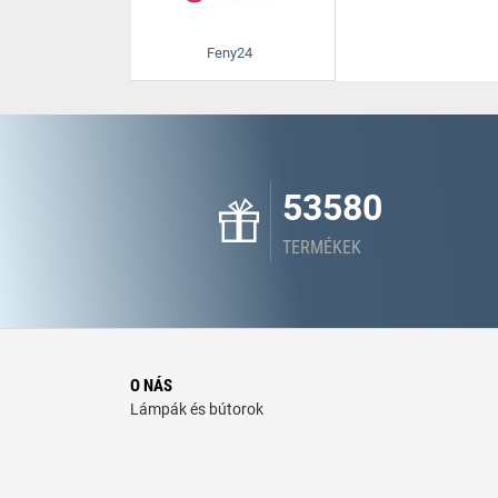
Feny24
53580
TERMÉKEK
O NÁS
Lámpák és bútorok