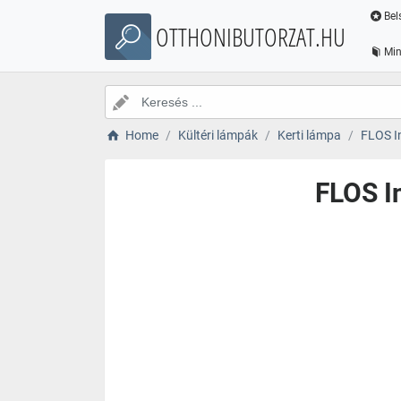
Bel
OTTHONIBUTORZAT.HU
Min
Home
Kültéri lámpák
Kerti lámpa
FLOS In
FLOS In