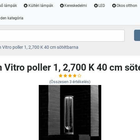
ső lámpák
Kültéri lámpák
Kereskedelmi
LED
Okos otthon
den kategória
 Vitro poller 1, 2,700 K 40 cm sötétbarna
 Vitro poller 1, 2,700 K 40 cm sö
(Összesen
3
értékelés)