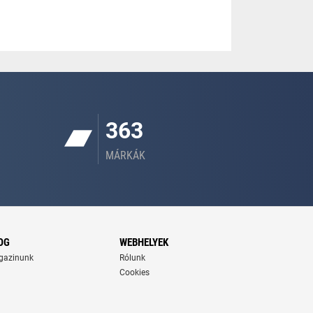
363
MÁRKÁK
OG
WEBHELYEK
gazinunk
Rólunk
Cookies