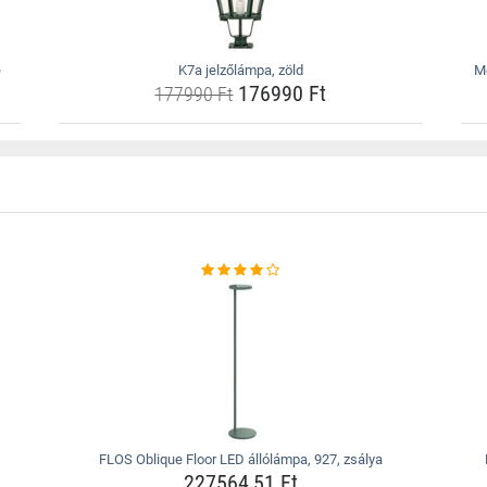
e
K7a jelzőlámpa, zöld
M
176990 Ft
177990 Ft
FLOS Oblique Floor LED állólámpa, 927, zsálya
227564,51 Ft