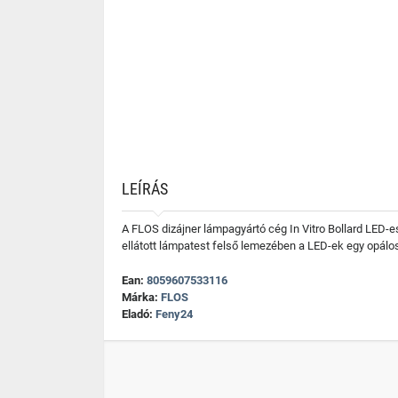
LEÍRÁS
A FLOS dizájner lámpagyártó cég In Vitro Bollard LED-es 
ellátott lámpatest felső lemezében a LED-ek egy opálos
Ean:
8059607533116
Márka:
FLOS
Eladó:
Feny24