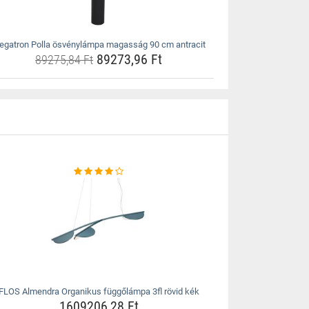
egatron Polla ösvénylámpa magasság 90 cm antracit
89273,96 Ft
89275,84 Ft
FLOS Almendra Organikus függőlámpa 3fl rövid kék
1609206,28 Ft