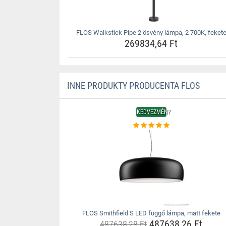
FLOS Walkstick Pipe 2 ösvény lámpa, 2 700K, feket
269834,64 Ft
INNE PRODUKTY PRODUCENTA FLOS
KEDVEZMÉNY
FLOS Smithfield S LED függő lámpa, matt fekete
487638,26 Ft
487638,28 Ft