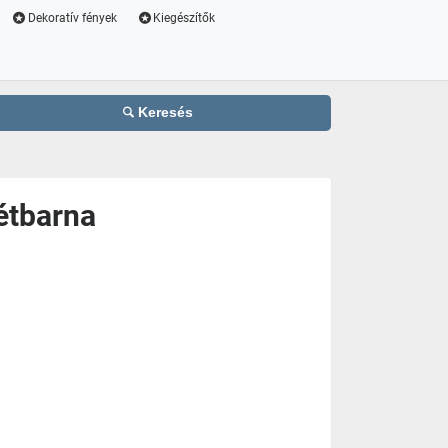
Dekoratív fények
Kiegészítők
Keresés
tétbarna