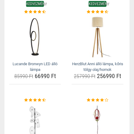
KEDVEZMÉNY
KEDVEZMÉNY
Lucande Bronwyn LED álló
HerzBlut Anni álló lámpa, kőris
lámpa
tölgy olaj/homok
66990 Ft
256990 Ft
85990 Ft
257990 Ft