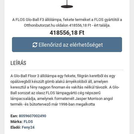
A FLOS Glo-Ball F3 állólámpa, fekete terméket a FLOS gyártótól a
Otthonibutorzat.hu oldalon 418556,18 Ft - ért találja.
418556,18 Ft
Ellenőrizd az elérhetőséget
LEÍRÁS
A Glo-Ball Floor 3 állólámpa egy fekete, filigrán keretből és egy
opálüvegből készült gömb alakú árnyékolóból áll, amelyen
keresztül a fény nagyon finoman és vakítás nélkül távozik. A Glo-
Ball sorozat az olasz FLOS lámpagyártó cég népszerű
lámpacsaládja, amelynek formatervét Jasper Morrison angol
termék- és bútortervező már 1998-ban megalkotta
Ean:
8059607002490
Márka:
FLOS
Eladó:
Feny24