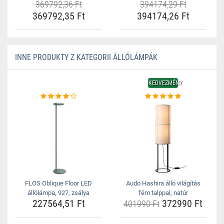
369792,36 Ft
394174,29 Ft
369792,35 Ft
394174,26 Ft
INNE PRODUKTY Z KATEGORII ÁLLÓLÁMPÁK
KEDVEZMÉNY
FLOS Oblique Floor LED
Audo Hashira álló világítás
állólámpa, 927, zsálya
fém talppal, natúr
227564,51 Ft
372990 Ft
401990 Ft