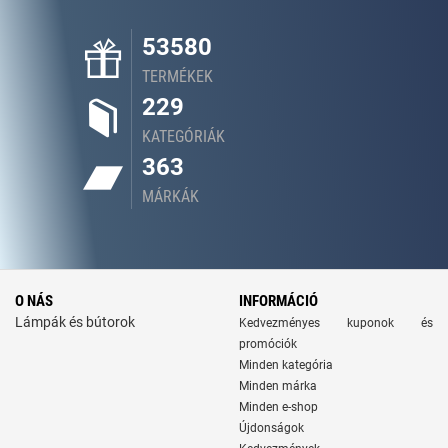
53580
TERMÉKEK
229
KATEGÓRIÁK
363
MÁRKÁK
O NÁS
INFORMÁCIÓ
Lámpák és bútorok
Kedvezményes kuponok és
promóciók
Minden kategória
Minden márka
Minden e-shop
Újdonságok