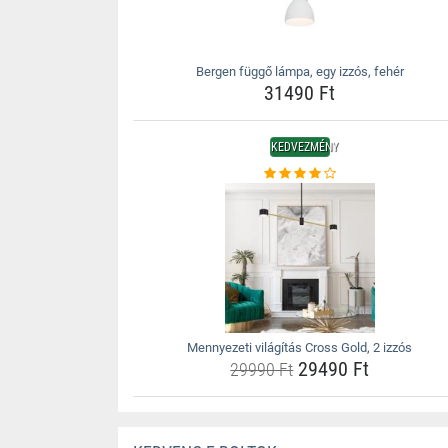
Bergen függő lámpa, egy izzós, fehér
31490 Ft
KEDVEZMÉNY
Mennyezeti világítás Cross Gold, 2 izzós
29490 Ft
29990 Ft