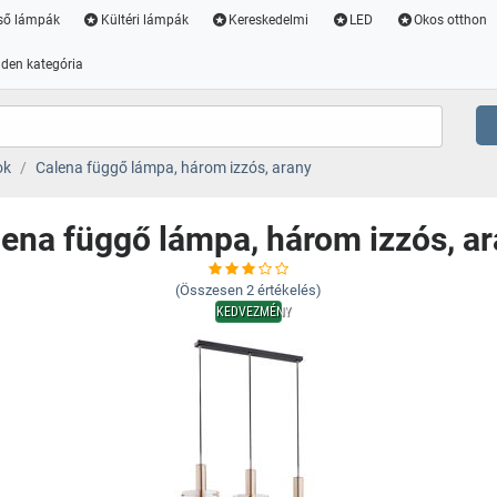
ső lámpák
Kültéri lámpák
Kereskedelmi
LED
Okos otthon
den kategória
ok
Calena függő lámpa, három izzós, arany
ena függő lámpa, három izzós, a
(Összesen
2
értékelés)
KEDVEZMÉNY