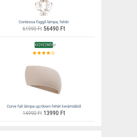
Contessa függő lámpa, fehér
56490 Ft
61990 Ft
KEDVEZMÉNY
Curve fali lámpa up/down fehér kerámiából
13990 Ft
14990 Ft