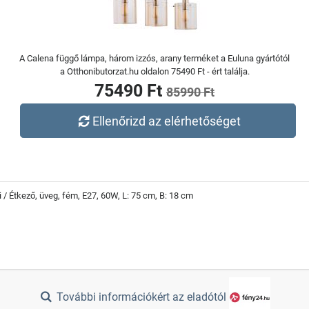
A Calena függő lámpa, három izzós, arany terméket a Euluna gyártótól
a Otthonibutorzat.hu oldalon 75490 Ft - ért találja.
75490 Ft
85990 Ft
Ellenőrizd az elérhetőséget
 / Étkező, üveg, fém, E27, 60W, L: 75 cm, B: 18 cm
További információkért az eladótól