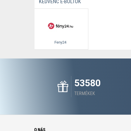
KEDVENC E-BOLTOK
Feny24
53580
TERMÉKEK
O NÁS