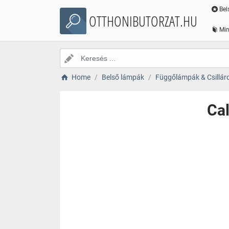
Bel
OTTHONIBUTORZAT.HU
Min
Home
Belső lámpák
Függőlámpák & Csillár
Cal