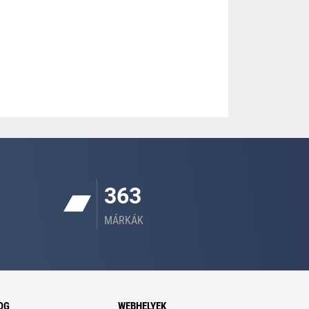
363
MÁRKÁK
OG
WEBHELYEK