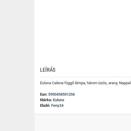
LEÍRÁS
Euluna Calena függő lámpa, három izzós, arany, Nappali
Ean:
5900458501256
Márka:
Euluna
Eladó:
Feny24