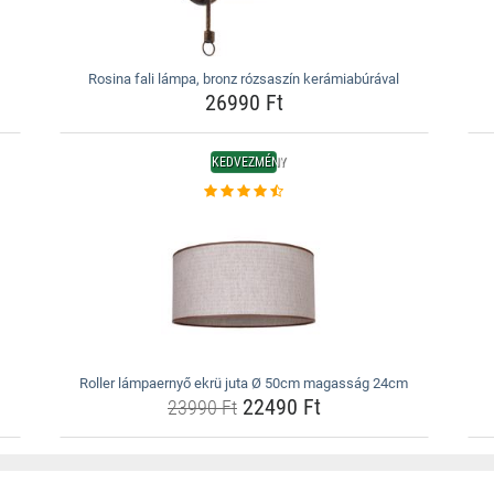
Rosina fali lámpa, bronz rózsaszín kerámiabúrával
26990 Ft
KEDVEZMÉNY
Roller lámpaernyő ekrü juta Ø 50cm magasság 24cm
22490 Ft
23990 Ft