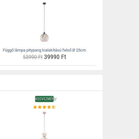
Függő lámpa pitypang kialakítású felső Ø 25cm
39990 Ft
53990 Ft
KEDVEZMÉNY