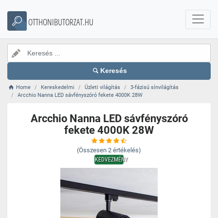
OTTHONIBUTORZAT.HU
Keresés
Home
Kereskedelmi
Üzleti világítás
3-fázisú sínvilágítás
Arcchio Nanna LED sávfényszóró fekete 4000K 28W
Arcchio Nanna LED sávfényszóró
fekete 4000K 28W
(Összesen
2
értékelés)
KEDVEZMÉNY