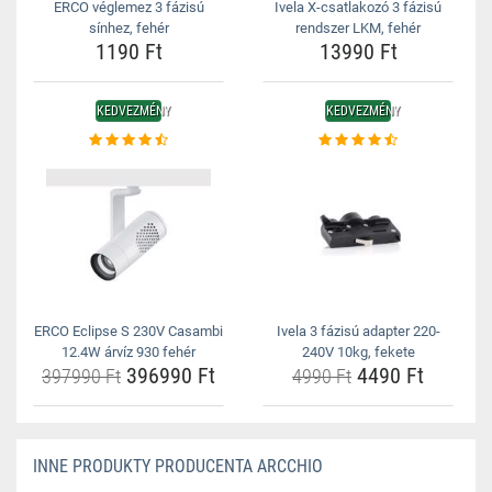
ERCO véglemez 3 fázisú
Ivela X-csatlakozó 3 fázisú
sínhez, fehér
rendszer LKM, fehér
1190 Ft
13990 Ft
KEDVEZMÉNY
KEDVEZMÉNY
ERCO Eclipse S 230V Casambi
Ivela 3 fázisú adapter 220-
12.4W árvíz 930 fehér
240V 10kg, fekete
396990 Ft
4490 Ft
397990 Ft
4990 Ft
INNE PRODUKTY PRODUCENTA ARCCHIO