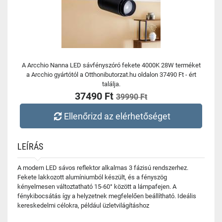
A Arcchio Nanna LED sávfényszóró fekete 4000K 28W terméket
a Arcchio gyártótól a Otthonibutorzat.hu oldalon 37490 Ft - ért
találja.
37490 Ft
39990 Ft
Ellenőrizd az elérhetőséget
LEÍRÁS
A modern LED sávos reflektor alkalmas 3 fázisú rendszerhez.
Fekete lakkozott alumíniumból készült, és a fényszög
kényelmesen változtatható 15-60° között a lámpafejen. A
fénykibocsátás így a helyzetnek megfelelően beállítható. Ideális
kereskedelmi célokra, például üzletvilágításhoz