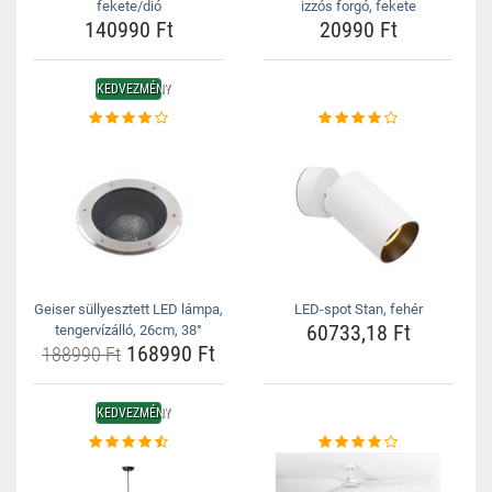
fekete/dió
izzós forgó, fekete
140990 Ft
20990 Ft
KEDVEZMÉNY
Geiser süllyesztett LED lámpa,
LED-spot Stan, fehér
60733,18 Ft
tengervízálló, 26cm, 38°
168990 Ft
188990 Ft
KEDVEZMÉNY