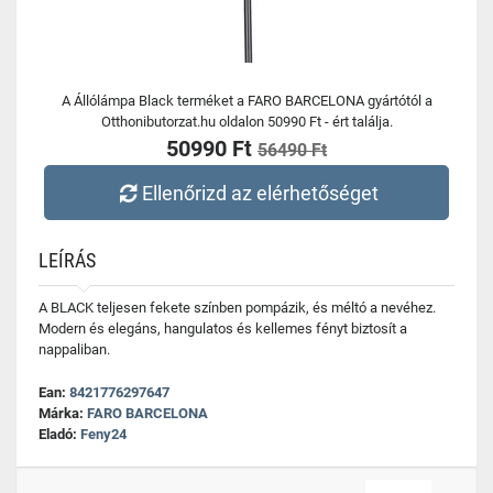
A Állólámpa Black terméket a FARO BARCELONA gyártótól a
Otthonibutorzat.hu oldalon 50990 Ft - ért találja.
50990 Ft
56490 Ft
Ellenőrizd az elérhetőséget
LEÍRÁS
A BLACK teljesen fekete színben pompázik, és méltó a nevéhez.
Modern és elegáns, hangulatos és kellemes fényt biztosít a
nappaliban.
Ean:
8421776297647
Márka:
FARO BARCELONA
Eladó:
Feny24