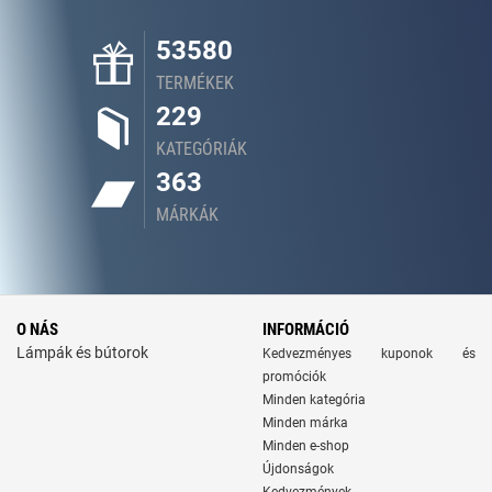
53580
TERMÉKEK
229
KATEGÓRIÁK
363
MÁRKÁK
O NÁS
INFORMÁCIÓ
Lámpák és bútorok
Kedvezményes kuponok és
promóciók
Minden kategória
Minden márka
Minden e-shop
Újdonságok