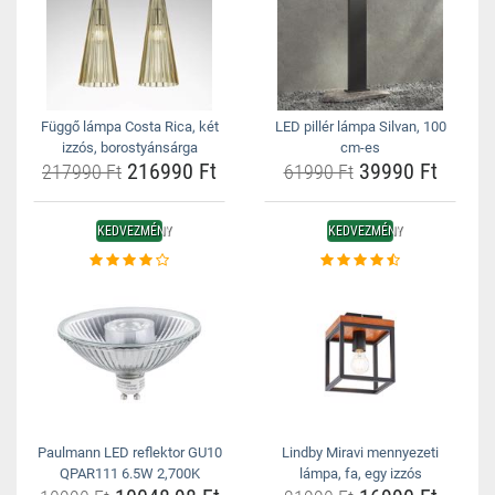
Függő lámpa Costa Rica, két
LED pillér lámpa Silvan, 100
izzós, borostyánsárga
cm-es
216990 Ft
39990 Ft
217990 Ft
61990 Ft
KEDVEZMÉNY
KEDVEZMÉNY
Paulmann LED reflektor GU10
Lindby Miravi mennyezeti
QPAR111 6.5W 2,700K
lámpa, fa, egy izzós