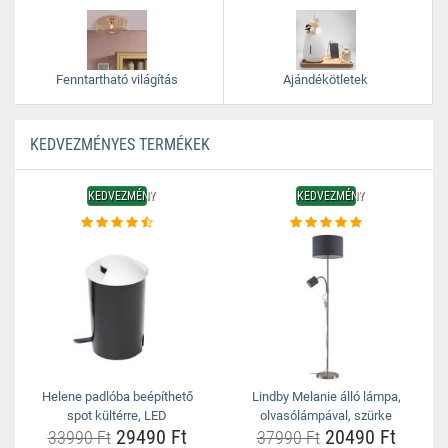
Fenntartható világítás
Ajándékötletek
KEDVEZMÉNYES TERMÉKEK
KEDVEZMÉNY
KEDVEZMÉNY
Helene padlóba beépíthető
Lindby Melanie álló lámpa,
spot kültérre, LED
olvasólámpával, szürke
29490 Ft
20490 Ft
33990 Ft
37990 Ft