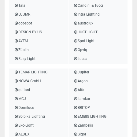
Tala
Cangini & Tucci
LUUMR
Intra Lighting
dot-spot
austrolux
DESIGN BY US
JUST LIGHT.
AYTM
Spot-Light
Züblin
Opviq
Easy Light
Lucea
TEMAR LIGHTING
Jupiter
NOWA GmbH
Argon
quitani
Alfa
MCJ
Lamkur
Domiluce
BRITOP
Solbika Lighting
EMIBIG LIGHTING
Eko-Light
Zambelis
ALDEX
Sigor