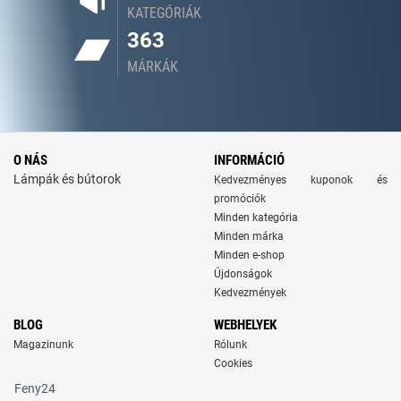
KATEGÓRIÁK
363
MÁRKÁK
O NÁS
INFORMÁCIÓ
Lámpák és bútorok
Kedvezményes kuponok és
promóciók
Minden kategória
Minden márka
Minden e-shop
Újdonságok
Kedvezmények
BLOG
WEBHELYEK
Magazinunk
Rólunk
Cookies
Feny24