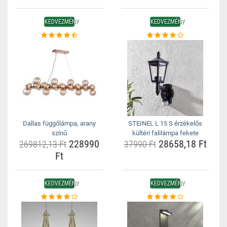
KEDVEZMÉNY
KEDVEZMÉNY
Dallas függőlámpa, arany
STEINEL L 15 S érzékelős
színű
kültéri falilámpa fekete
228990
28658,18 Ft
269812,13 Ft
37990 Ft
Ft
KEDVEZMÉNY
KEDVEZMÉNY