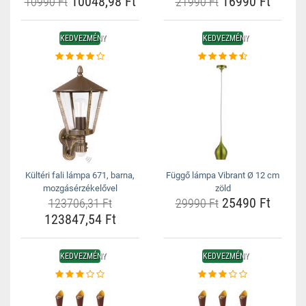
10048,98 Ft
16990 Ft
10990 Ft
21990 Ft
KEDVEZMÉNY
KEDVEZMÉNY
Kültéri fali lámpa 671, barna,
Függő lámpa Vibrant Ø 12 cm
mozgásérzékelővel
zöld
25490 Ft
123706,31 Ft
29990 Ft
123847,54 Ft
KEDVEZMÉNY
KEDVEZMÉNY