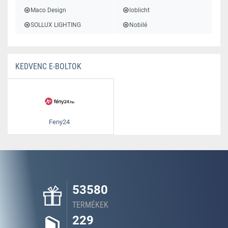
Maco Design
loblicht
SOLLUX LIGHTING
Nobilé
KEDVENC E-BOLTOK
Feny24
53580
TERMÉKEK
229