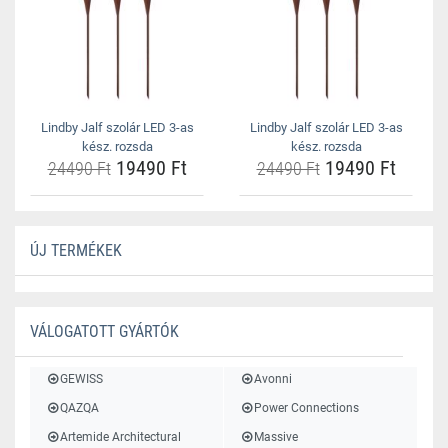
Lindby Jalf szolár LED 3-as
Lindby Jalf szolár LED 3-as
kész. rozsda
kész. rozsda
19490 Ft
19490 Ft
24490 Ft
24490 Ft
ÚJ TERMÉKEK
VÁLOGATOTT GYÁRTÓK
GEWISS
Avonni
QAZQA
Power Connections
Artemide Architectural
Massive